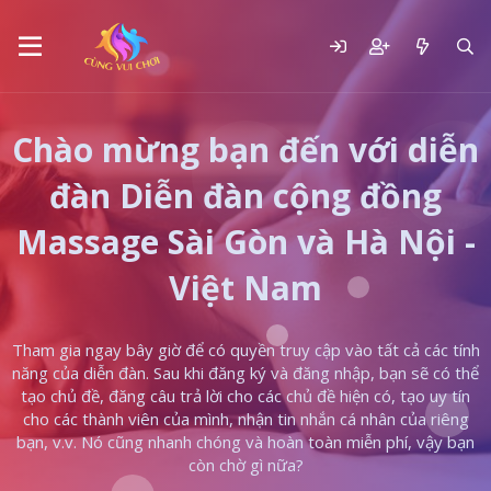
Chào mừng bạn đến với diễn
đàn Diễn đàn cộng đồng
Massage Sài Gòn và Hà Nội -
Việt Nam
Tham gia ngay bây giờ để có quyền truy cập vào tất cả các tính
năng của diễn đàn. Sau khi đăng ký và đăng nhập, bạn sẽ có thể
tạo chủ đề, đăng câu trả lời cho các chủ đề hiện có, tạo uy tín
cho các thành viên của mình, nhận tin nhắn cá nhân của riêng
bạn, v.v. Nó cũng nhanh chóng và hoàn toàn miễn phí, vậy bạn
còn chờ gì nữa?