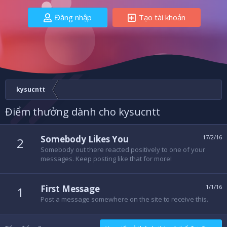
Đăng nhập
Tạo tài khoản
kysucntt
Điểm thưởng dành cho kysucntt
Somebody Likes You
17/2/16
2
Somebody out there reacted positively to one of your
messages. Keep posting like that for more!
First Message
1/1/16
1
Post a message somewhere on the site to receive this.