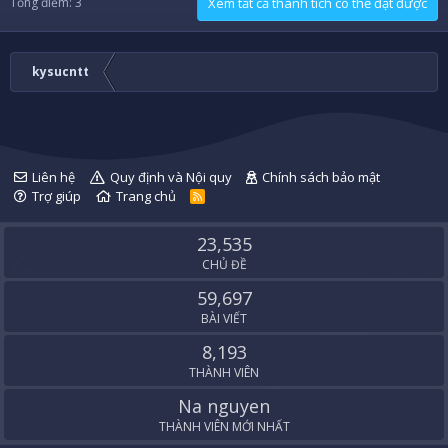
Tổng điểm: 3
Xem tất cả thành tích có thể đạt được
kysucntt
Liên hệ
Quy định và Nội quy
Chính sách bảo mật
Trợ giúp
Trang chủ
R
S
S
23,535
CHỦ ĐỀ
59,697
BÀI VIẾT
8,193
THÀNH VIÊN
Na nguyen
THÀNH VIÊN MỚI NHẤT