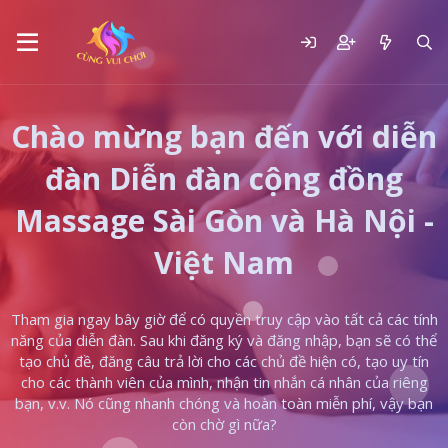
Chào mừng bạn đến với diễn
đàn Diễn đàn cộng đồng
Massage Sài Gòn và Hà Nội -
Việt Nam
Tham gia ngay bây giờ để có quyền truy cập vào tất cả các tính
năng của diễn đàn. Sau khi đăng ký và đăng nhập, bạn sẽ có thể
tạo chủ đề, đăng câu trả lời cho các chủ đề hiện có, tạo uy tín
cho các thành viên của mình, nhận tin nhắn cá nhân của riêng
bạn, v.v. Nó cũng nhanh chóng và hoàn toàn miễn phí, vậy bạn
còn chờ gì nữa?