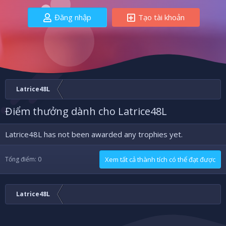
Đăng nhập
Tạo tài khoản
Latrice48L
Điểm thưởng dành cho Latrice48L
Latrice48L has not been awarded any trophies yet.
Tổng điểm: 0
Xem tất cả thành tích có thể đạt được
Latrice48L