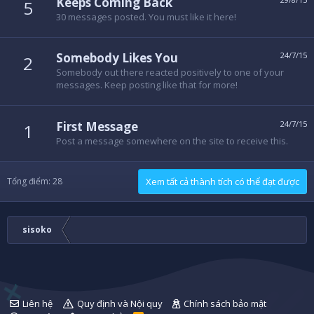
Keeps Coming Back
5
30 messages posted. You must like it here!
Somebody Likes You
24/7/15
2
Somebody out there reacted positively to one of your
messages. Keep posting like that for more!
First Message
24/7/15
1
Post a message somewhere on the site to receive this.
Tổng điểm: 28
Xem tất cả thành tích có thể đạt được
sisoko
Liên hệ
Quy định và Nội quy
Chính sách bảo mật