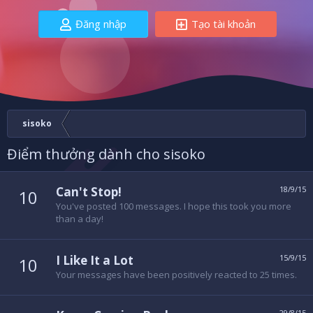
Đăng nhập
Tạo tài khoản
sisoko
Điểm thưởng dành cho sisoko
Can't Stop!
18/9/15
10
You've posted 100 messages. I hope this took you more
than a day!
I Like It a Lot
15/9/15
10
Your messages have been positively reacted to 25 times.
29/8/15