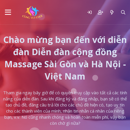
Chào mừng bạn đến với diễn
đàn Diễn đàn cộng đồng
Massage Sài Gòn và Hà Nội -
Việt Nam
Tham gia ngay bây giờ để có quyền truy cập vào tất cả các tính
năng của diễn đàn. Sau khi đăng ký và đăng nhập, bạn sẽ có thể
tạo chủ đề, đăng câu trả lời cho các chủ đề hiện có, tạo uy tín
cho các thành viên của mình, nhận tin nhắn cá nhân của riêng
bạn, v.v. Nó cũng nhanh chóng và hoàn toàn miễn phí, vậy bạn
còn chờ gì nữa?