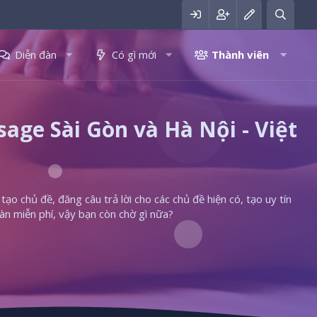
Diễn đàn
Có gì mới
Thành viên
ge Sài Gòn và Hà Nội - Việt
ạo chủ đề, đăng câu trả lời cho các chủ đề hiện có, tạo uy tín
àn miễn phí, vậy bạn còn chờ gì nữa?