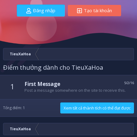
Đăng nhập
Tạo tài khoản
TieuXaHoa
Điểm thưởng dành cho TieuXaHoa
First Message
5/2/16
1
Post a message somewhere on the site to receive this.
Tổng điểm: 1
Xem tất cả thành tích có thể đạt được
TieuXaHoa