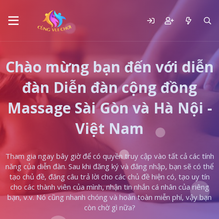
Chào mừng bạn đến với diễn
đàn Diễn đàn cộng đồng
Massage Sài Gòn và Hà Nội -
Việt Nam
Tham gia ngay bây giờ để có quyền truy cập vào tất cả các tính
năng của diễn đàn. Sau khi đăng ký và đăng nhập, bạn sẽ có thể
tạo chủ đề, đăng câu trả lời cho các chủ đề hiện có, tạo uy tín
cho các thành viên của mình, nhận tin nhắn cá nhân của riêng
bạn, v.v. Nó cũng nhanh chóng và hoàn toàn miễn phí, vậy bạn
còn chờ gì nữa?