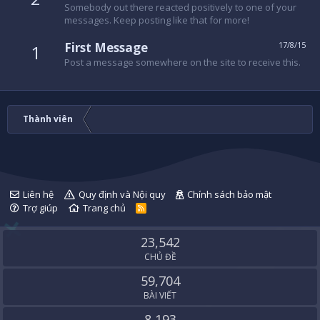
Somebody out there reacted positively to one of your
messages. Keep posting like that for more!
First Message
17/8/15
1
Post a message somewhere on the site to receive this.
Thành viên
Liên hệ
Quy định và Nội quy
Chính sách bảo mật
Trợ giúp
Trang chủ
R
S
S
23,542
CHỦ ĐỀ
59,704
BÀI VIẾT
8,193