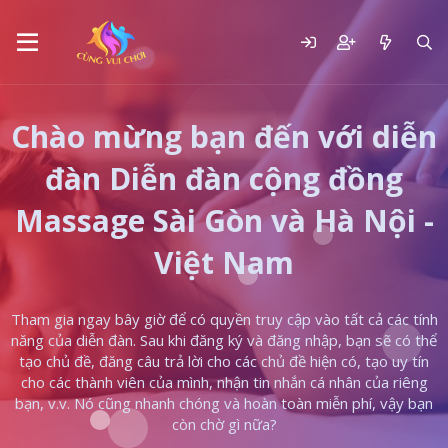
Chào mừng bạn đến với diễn
đàn Diễn đàn cộng đồng
Massage Sài Gòn và Hà Nội -
Việt Nam
Tham gia ngay bây giờ để có quyền truy cập vào tất cả các tính
năng của diễn đàn. Sau khi đăng ký và đăng nhập, bạn sẽ có thể
tạo chủ đề, đăng câu trả lời cho các chủ đề hiện có, tạo uy tín
cho các thành viên của mình, nhận tin nhắn cá nhân của riêng
bạn, v.v. Nó cũng nhanh chóng và hoàn toàn miễn phí, vậy bạn
còn chờ gì nữa?