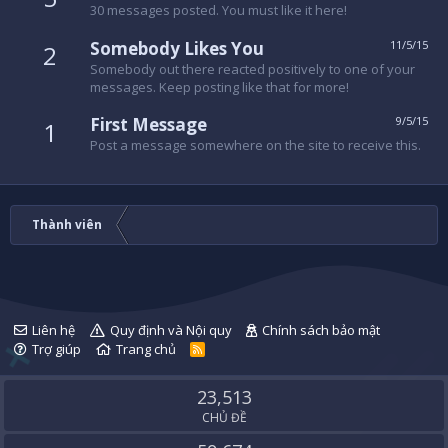
30 messages posted. You must like it here!
Somebody Likes You
11/5/15
2
Somebody out there reacted positively to one of your
messages. Keep posting like that for more!
First Message
9/5/15
1
Post a message somewhere on the site to receive this.
Thành viên
Liên hệ
Quy định và Nội quy
Chính sách bảo mật
Trợ giúp
Trang chủ
R
S
S
23,513
CHỦ ĐỀ