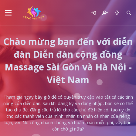
Chào mừng bạn đến với diễn
đàn Diễn đàn cộng đồng
Massage Sài Gòn và Hà Nội -
Việt Nam
Tham gia ngay bây giờ để có quyền truy cập vào tất cả các tính
năng của diễn đàn. Sau khi đăng ký và đăng nhập, bạn sẽ có thể
tạo chủ đề, đăng câu trả lời cho các chủ đề hiện có, tạo uy tín
cho các thành viên của mình, nhận tin nhắn cá nhân của riêng
bạn, v.v. Nó cũng nhanh chóng và hoàn toàn miễn phí, vậy bạn
còn chờ gì nữa?