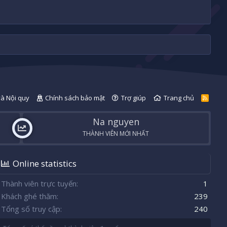
và Nội quy
Chính sách bảo mật
Trợ giúp
Trang chủ
R
S
S
Na nguyen
THÀNH VIÊN MỚI NHẤT
Online statistics
Thành viên trực tuyến
1
Khách ghé thăm
239
Tổng số truy cập
240