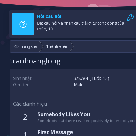
Hỏi câu hỏi
Đặt câu hỏi và nhận câu trả lời từ cộng đồng của
chúng tôi
Trang chủ
Thành viên
tranhoanglong
Sinh nhật
3/8/84 (Tuổi: 42)
Gender
Male
Các danh hiệu
Somebody Likes You
2
Somebody out there reacted positively to one of your
First Message
1