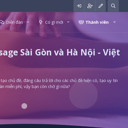
Diễn đàn
Có gì mới
Thành viên
ge Sài Gòn và Hà Nội - Việt
ạo chủ đề, đăng câu trả lời cho các chủ đề hiện có, tạo uy tín
àn miễn phí, vậy bạn còn chờ gì nữa?