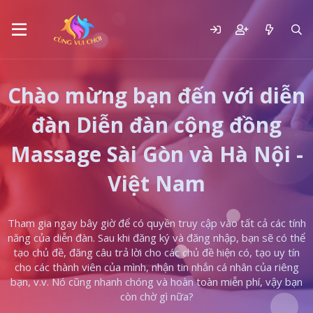
Chào mừng bạn đến với diễn
đàn Diễn đàn cộng đồng
Massage Sài Gòn và Hà Nội -
Việt Nam
Tham gia ngay bây giờ để có quyền truy cập vào tất cả các tính
năng của diễn đàn. Sau khi đăng ký và đăng nhập, bạn sẽ có thể
tạo chủ đề, đăng câu trả lời cho các chủ đề hiện có, tạo uy tín
cho các thành viên của mình, nhận tin nhắn cá nhân của riêng
bạn, v.v. Nó cũng nhanh chóng và hoàn toàn miễn phí, vậy bạn
còn chờ gì nữa?