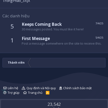
TrongPhao_3XJX
Các danh hiệu
Keeps Coming Back
7/4/25
5
30 messages posted. You must like it here!
First Message
5/4/25
1
Post a message somewhere on the site to receive this.
Thành viên
Liên hệ
Quy định và Nội quy
Chính sách bảo mật
Trợ giúp
Trang chủ
R
S
S
23,542