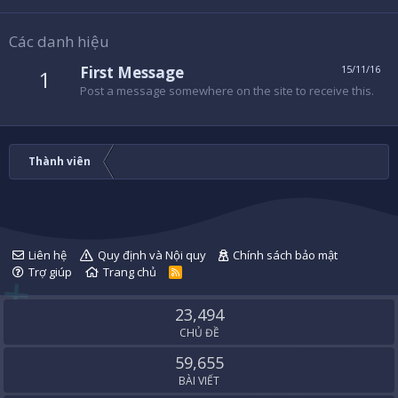
Các danh hiệu
First Message
15/11/16
1
Post a message somewhere on the site to receive this.
Thành viên
Liên hệ
Quy định và Nội quy
Chính sách bảo mật
Trợ giúp
Trang chủ
R
S
S
23,494
CHỦ ĐỀ
59,655
BÀI VIẾT