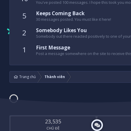
You've posted 100 messages. I hope this took you mo
Keeps Coming Back
5
30 messages posted. You must like it here!
Somebody Likes You
2
Somebody out there reacted positively to one of your
First Message
1
Post a message somewhere on the site to receive this
Trang chủ
Thành viên
23,535
CHỦ ĐỀ