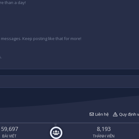
re than a day!
 messages. Keep posting like that for more!
.
Liên hệ
Quy định 
59,697
8,193
BÀI VIẾT
THÀNH VIÊN