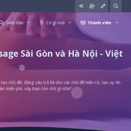
Diễn đàn
Có gì mới
Thành viên
ge Sài Gòn và Hà Nội - Việt
ạo chủ đề, đăng câu trả lời cho các chủ đề hiện có, tạo uy tín
àn miễn phí, vậy bạn còn chờ gì nữa?