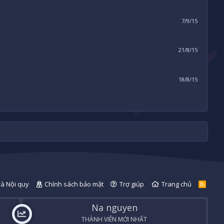
7/9/15
21/8/15
18/8/15
và Nội quy
Chính sách bảo mật
Trợ giúp
Trang chủ
R
S
S
Na nguyen
THÀNH VIÊN MỚI NHẤT