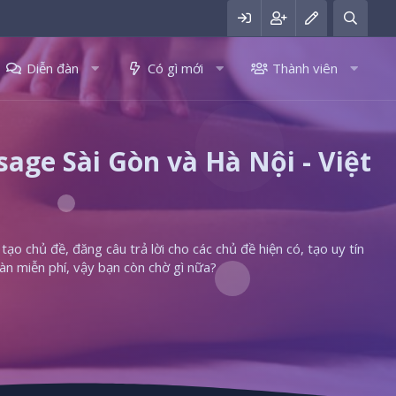
Diễn đàn
Có gì mới
Thành viên
ge Sài Gòn và Hà Nội - Việt
ạo chủ đề, đăng câu trả lời cho các chủ đề hiện có, tạo uy tín
àn miễn phí, vậy bạn còn chờ gì nữa?