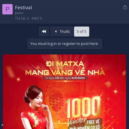
h
Festival
ó
P
ã
puno
a
Trả lời
2
4/8/13
k
h
ó
Đầu
Trước
5 of 5
a
You must log in or register to post here.