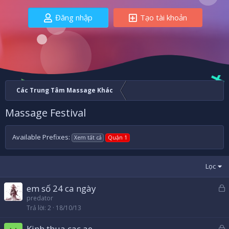
Đăng nhập
Tạo tài khoản
Các Trung Tâm Massage Khác
Massage Festival
Available Prefixes:
Xem tất cả
Quận 1
Lọc
em số 24 ca ngày
ã
predator
Trả lời
2
18/10/13
k
h
Kinh thua cac ae