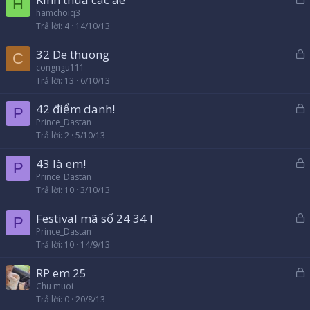
ó
H
ã
hamchoiq3
a
Trả lời
4
14/10/13
k
h
32 De thuong
ó
C
ã
congngu111
a
Trả lời
13
6/10/13
k
h
42 điểm danh!
ó
P
ã
Prince_Dastan
a
Trả lời
2
5/10/13
k
h
43 là em!
ó
P
ã
Prince_Dastan
a
Trả lời
10
3/10/13
k
h
Festival mã số 24 34 !
ó
P
ã
Prince_Dastan
a
Trả lời
10
14/9/13
k
h
RP em 25
ó
ã
Chu muoi
a
Trả lời
0
20/8/13
k