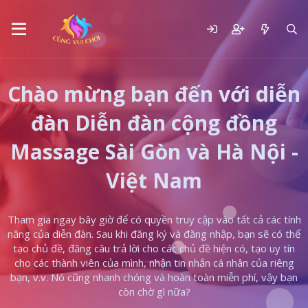
Chào mừng bạn đến với diễn
đàn Diễn đàn cộng đồng
Massage Sài Gòn và Hà Nội -
Việt Nam
Tham gia ngay bây giờ để có quyền truy cập vào tất cả các tính
năng của diễn đàn. Sau khi đăng ký và đăng nhập, bạn sẽ có thể
tạo chủ đề, đăng câu trả lời cho các chủ đề hiện có, tạo uy tín
cho các thành viên của mình, nhận tin nhắn cá nhân của riêng
bạn, v.v. Nó cũng nhanh chóng và hoàn toàn miễn phí, vậy bạn
còn chờ gì nữa?