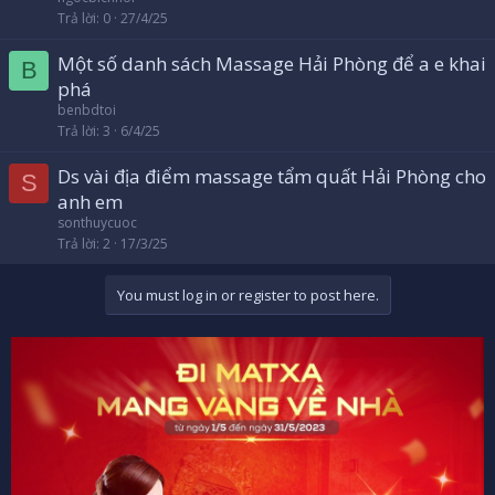
Trả lời
0
27/4/25
Một số danh sách Massage Hải Phòng để a e khai
B
phá
benbdtoi
Trả lời
3
6/4/25
Ds vài địa điểm massage tẩm quất Hải Phòng cho
S
anh em
sonthuycuoc
Trả lời
2
17/3/25
You must log in or register to post here.