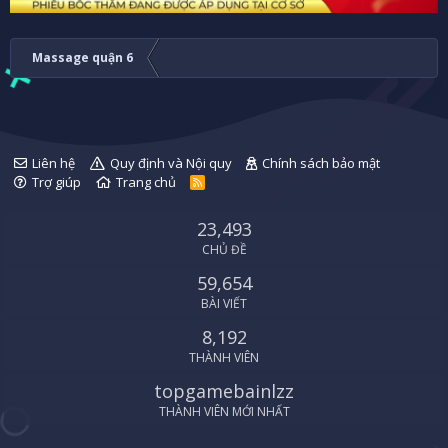
Massage quận 6
Liên hệ
Quy định và Nội quy
Chính sách bảo mật
Trợ giúp
Trang chủ
R
S
S
23,493
CHỦ ĐỀ
59,654
BÀI VIẾT
8,192
THÀNH VIÊN
topgamebainlzz
THÀNH VIÊN MỚI NHẤT