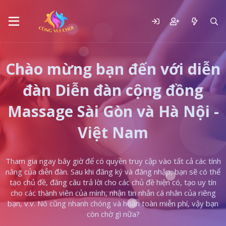
Chào mừng bạn đến với diễn
đàn Diễn đàn cộng đồng
Massage Sài Gòn và Hà Nội -
Việt Nam
Tham gia ngay bây giờ để có quyền truy cập vào tất cả các tính
năng của diễn đàn. Sau khi đăng ký và đăng nhập, bạn sẽ có thể
tạo chủ đề, đăng câu trả lời cho các chủ đề hiện có, tạo uy tín
cho các thành viên của mình, nhận tin nhắn cá nhân của riêng
bạn, v.v. Nó cũng nhanh chóng và hoàn toàn miễn phí, vậy bạn
còn chờ gì nữa?