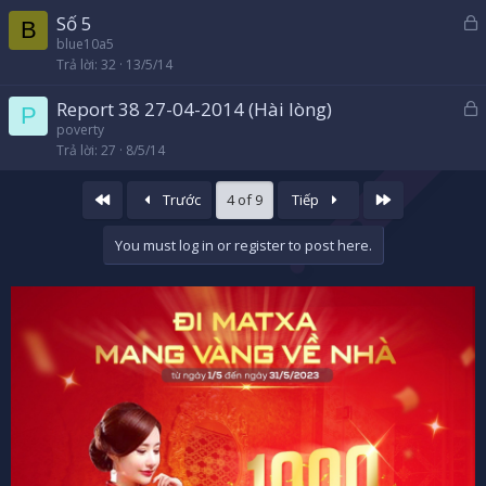
h
Số 5
ó
B
ã
blue10a5
a
Trả lời
32
13/5/14
k
h
Report 38 27-04-2014 (Hài lòng)
ó
P
ã
poverty
a
Trả lời
27
8/5/14
k
h
ó
Đầu
Cuối
Trước
4 of 9
Tiếp
a
You must log in or register to post here.