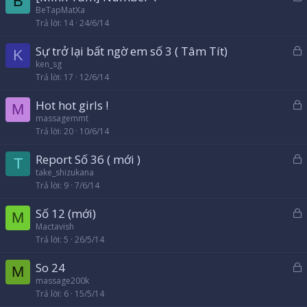
B
ã
BeTapMatXa
a
Trả lời
14
24/6/14
k
h
Sự trở lại bất ngờ em số 3 ( Tâm Tít)
ó
K
ã
ken_sg
a
Trả lời
17
12/6/14
k
h
Hot hot girls !
ó
M
ã
massagemmt
a
Trả lời
20
10/6/14
k
h
Report Số 36 ( mới )
ó
T
ã
take_shizukana
a
Trả lời
9
7/6/14
k
h
Số 12 (mới)
ó
M
ã
Mactavish
a
Trả lời
5
26/5/14
k
h
So 24
ó
M
ã
massage200k
a
Trả lời
6
15/5/14
k