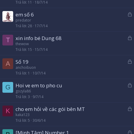
h
Trả lời
11
18/7/14
ó
em số 6
a
ã
predator
Trả lời
28
17/7/14
k
h
xin info bé Dung 68
ó
T
ã
thewow
a
Trả lời
15
15/7/14
k
h
Số 19
ó
A
ã
anchoibuon
a
Trả lời
1
10/7/14
k
h
Hoi ve em to pho cu
ó
G
ã
gozyla86
a
Trả lời
3
9/7/14
k
h
cho em hỏi về các gói bên MT
ó
K
ã
kaka123
a
Trả lời
5
30/6/14
k
h
[Minh Tâm] Number 1
ó