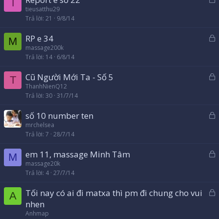
ó
T
ã
tieusatthu29
a
Trả lời
21
9/8/14
k
h
RP e 34
ó
M
ã
massage200k
a
Trả lời
14
6/8/14
k
h
Cũ Người Mới Ta - Số 5
ó
T
ã
ThanhNienQ12
a
Trả lời
30
31/7/14
k
h
số 10 number ten
ó
ã
mrchelsea
a
Trả lời
7
28/7/14
k
h
em 11, massage Minh Tâm
ó
M
ã
massage20k
a
Trả lời
4
27/7/14
k
h
Tối nay có ai đi matxa thì pm đi chung cho vui
ó
A
ã
nhen
a
k
Anhmap