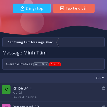
Đăng nhập
Tạo tài khoản
Các Trung Tâm Massage Khác
Massage Minh Tâm
Available Prefixes:
Xem tất cả
Quận 1
Lọc
RP bé 34 !!
V
ã
vab121
Trả lời
4
14/8/14
k
h
Report e số 22