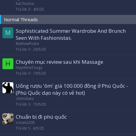
n
KaChiuSoa
l
Trả lời
3
4/5/25
ê
Normal Threads
n
c
Sophisticated Summer Wardrobe And Brunch
M
a
Seen With Fashionistas.
o
MathewPiobe
Trả lời
0
29/5/25
Chuyên mục review sau khi Massage
H
HuynhHaTougs
Trả lời
0
19/5/25
Uống rượu 'ôm' giá 100.000 đồng ở Phú Quốc -
(Phú Quốc dạo này có vẻ hot)
chimokato
Trả lời
3
15/5/25
Chuẩn bị đi phú quốc
conan2205
Trả lời
5
6/5/25