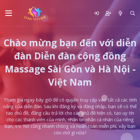
Chào mừng bạn đến với diễn
đàn Diễn đàn cộng đồng
Massage Sài Gòn và Hà Nội -
Việt Nam
Tham gia ngay bây giờ để có quyền truy cập vào tất cả các tính
năng của diễn đàn. Sau khi đăng ký và đăng nhập, bạn sẽ có thể
tạo chủ đề, đăng câu trả lời cho các chủ đề hiện có, tạo uy tín
cho các thành viên của mình, nhận tin nhắn cá nhân của riêng
bạn, v.v. Nó cũng nhanh chóng và hoàn toàn miễn phí, vậy bạn
còn chờ gì nữa?