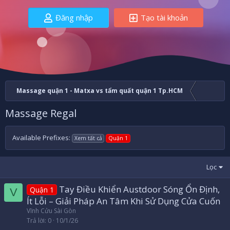
Đăng nhập
Tạo tài khoản
Massage quận 1 - Matxa vs tẩm quất quận 1 Tp.HCM
Massage Regal
Available Prefixes:
Xem tất cả
Quận 1
Lọc
Tay Điều Khiển Austdoor Sóng Ổn Định,
Quận 1
V
Ít Lỗi – Giải Pháp An Tâm Khi Sử Dụng Cửa Cuốn
Vĩnh Cửu Sài Gòn
Trả lời
0
10/1/26