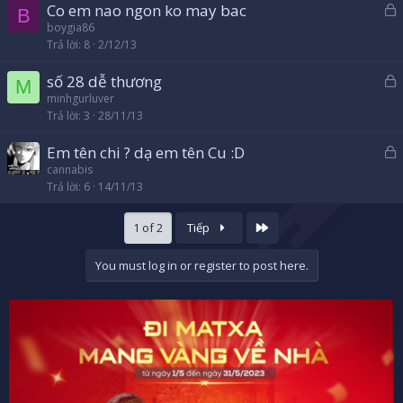
Co em nao ngon ko may bac
ó
B
ã
boygia86
a
Trả lời
8
2/12/13
k
h
số 28 dễ thương
ó
M
ã
minhgurluver
a
Trả lời
3
28/11/13
k
h
Em tên chi ? dạ em tên Cu :D
ó
ã
cannabis
a
Trả lời
6
14/11/13
k
h
ó
Cuối
1 of 2
Tiếp
a
You must log in or register to post here.