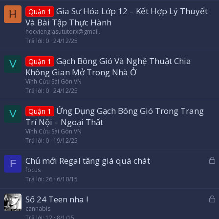
Gia Sư Hóa Lớp 12 – Kết Hợp Lý Thuyết
Quận 1
H
Và Bài Tập Thực Hành
hocviengiasututorx@gmail.
Trả lời
0
24/12/25
Gạch Bông Gió Và Nghệ Thuật Chia
Quận 1
V
Không Gian Mở Trong Nhà Ở
Vĩnh Cửu Sài Gòn VN
Trả lời
0
24/12/25
Ứng Dụng Gạch Bông Gió Trong Trang
Quận 1
V
Trí Nội – Ngoại Thất
Vĩnh Cửu Sài Gòn VN
Trả lời
0
19/12/25
Chủ mới Regal tăng giá quá chát
F
ã
focus
Trả lời
26
6/10/15
k
h
Số 24 Teen nha !
ó
ã
cannabis
a
Trả lời
12
8/1/15
k