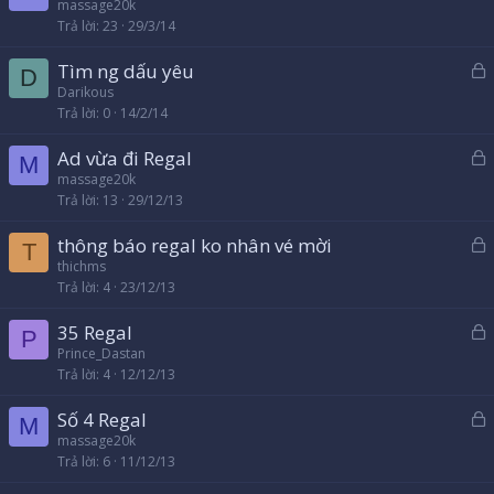
ã
massage20k
a
Trả lời
23
29/3/14
k
h
Tìm ng dấu yêu
ó
D
ã
Darikous
a
Trả lời
0
14/2/14
k
h
Ad vừa đi Regal
ó
M
ã
massage20k
a
Trả lời
13
29/12/13
k
h
thông báo regal ko nhân vé mời
ó
T
ã
thichms
a
Trả lời
4
23/12/13
k
h
35 Regal
ó
P
ã
Prince_Dastan
a
Trả lời
4
12/12/13
k
h
Số 4 Regal
ó
M
ã
massage20k
a
Trả lời
6
11/12/13
k
h