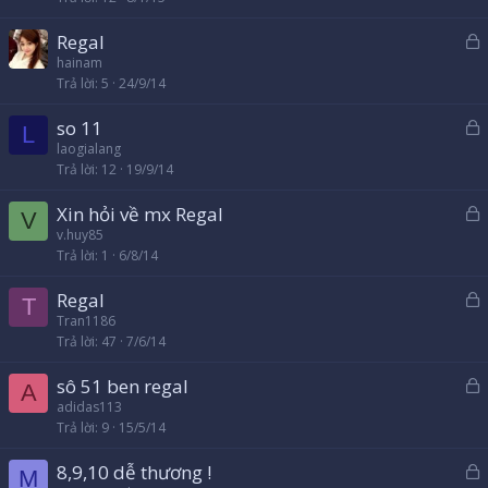
h
Regal
ó
ã
hainam
a
Trả lời
5
24/9/14
k
h
so 11
ó
L
ã
laogialang
a
Trả lời
12
19/9/14
k
h
Xin hỏi về mx Regal
ó
V
ã
v.huy85
a
Trả lời
1
6/8/14
k
h
Regal
ó
T
ã
Tran1186
a
Trả lời
47
7/6/14
k
h
sô 51 ben regal
ó
A
ã
adidas113
a
Trả lời
9
15/5/14
k
h
8,9,10 dễ thương !
ó
M