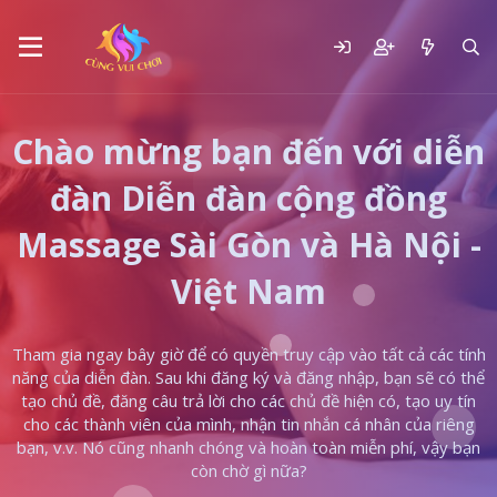
Chào mừng bạn đến với diễn
đàn Diễn đàn cộng đồng
Massage Sài Gòn và Hà Nội -
Việt Nam
Tham gia ngay bây giờ để có quyền truy cập vào tất cả các tính
năng của diễn đàn. Sau khi đăng ký và đăng nhập, bạn sẽ có thể
tạo chủ đề, đăng câu trả lời cho các chủ đề hiện có, tạo uy tín
cho các thành viên của mình, nhận tin nhắn cá nhân của riêng
bạn, v.v. Nó cũng nhanh chóng và hoàn toàn miễn phí, vậy bạn
còn chờ gì nữa?