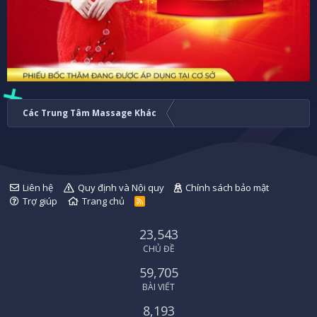
Các Trung Tâm Massage Khác
Liên hệ
Quy định và Nội quy
Chính sách bảo mật
Trợ giúp
Trang chủ
R
S
S
23,543
CHỦ ĐỀ
59,705
BÀI VIẾT
8,193