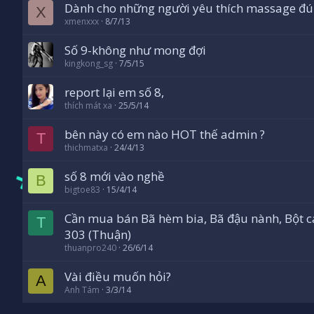
Dành cho những người yêu thích massage đún
X
xmenxxx
8/7/13
Số 9-không như mong đợi
kingkong_sg
7/5/15
report lại em số 8,
thích mát xa
25/5/14
bên này có em nào HOT thế admin ?
T
thichmatxa
24/4/13
số 8 mới vào nghề
B
bigtoe83
15/4/14
Cần mua bán Bã hèm bia, Bã đậu nành, Bột c
T
303 (Thuận)
thuanpro240
26/6/14
Vài điều muốn hỏi?
A
Anh Tám
3/3/14