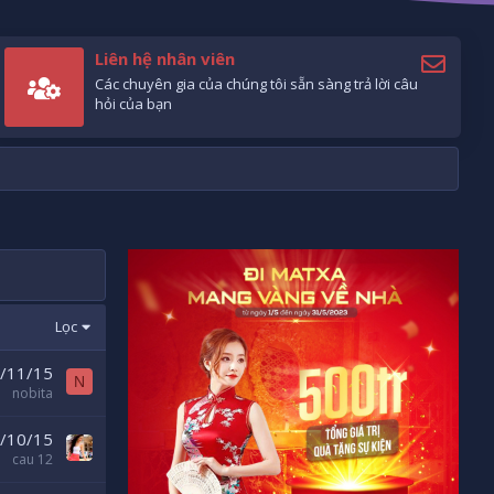
Liên hệ nhân viên
Các chuyên gia của chúng tôi sẵn sàng trả lời câu
hỏi của bạn
Lọc
/11/15
N
nobita
/10/15
cau 12