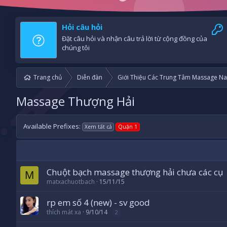
Hỏi câu hỏi
Đặt câu hỏi và nhận câu trả lời từ cộng đồng của
chúng tôi
Trang chủ
Diễn đàn
Giới Thiệu Các Trung Tâm Massage Na
Massage Thượng Hải
Available Prefixes:
Xem tất cả
Quận 1
Chuột bạch massage thượng hải chưa các cụ
M
matxachuotbach
15/11/15
rp em số 4 (new) - sv good
thích mát xa
9/10/14
2