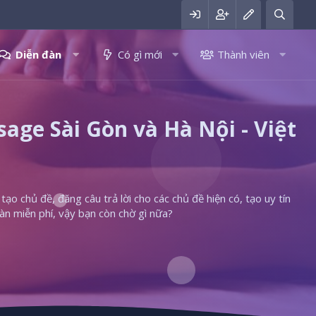
Diễn đàn
Có gì mới
Thành viên
ge Sài Gòn và Hà Nội - Việt
ạo chủ đề, đăng câu trả lời cho các chủ đề hiện có, tạo uy tín
àn miễn phí, vậy bạn còn chờ gì nữa?