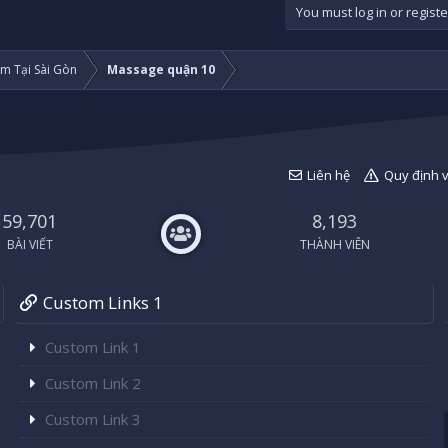
h
You must log in or registe
ó
a
m Tại Sài Gòn
Massage quận 10
Liên hệ
Quy định 
59,701
8,193
BÀI VIẾT
THÀNH VIÊN
Custom Links 1
Custom Link 1
Custom Link 2
Custom Link 3