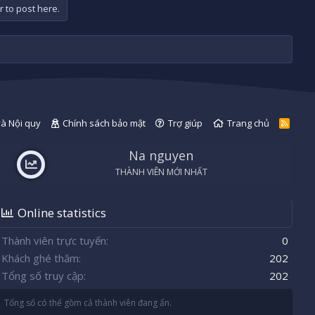
r to post here.
và Nội quy
Chính sách bảo mật
Trợ giúp
Trang chủ
R
S
S
Na nguyen
THÀNH VIÊN MỚI NHẤT
Online statistics
Thành viên trực tuyến
0
Khách ghé thăm
202
Tổng số truy cập
202
Tổng số có thể gồm cả thành viên đang ẩn.