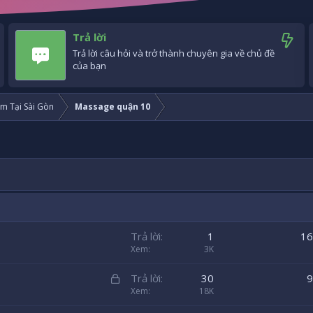
Trả lời
Trả lời câu hỏi và trở thành chuyên gia về chủ đề
của bạn
m Tại Sài Gòn
Massage quận 10
Trả lời
1
16
Xem
3K
Đ
Trả lời
30
9
ã
Xem
18K
k