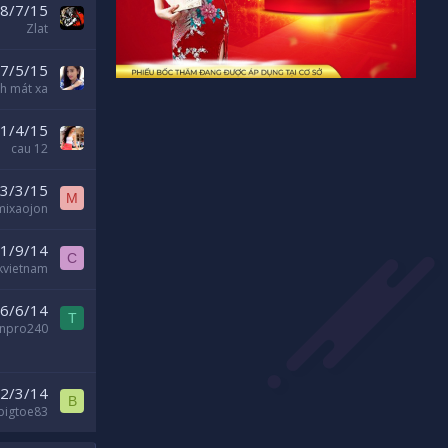
8/7/15
Zlat
7/5/15
ch mát xa
1/4/15
cau 12
3/3/15
M
mixaojon
1/9/14
C
ekvietnam
6/6/14
T
anpro240
2/3/14
B
bigtoe83