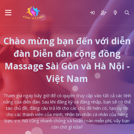
Chào mừng bạn đến với diễn
đàn Diễn đàn cộng đồng
Massage Sài Gòn và Hà Nội -
Việt Nam
Tham gia ngay bây giờ để có quyền truy cập vào tất cả các tính
năng của diễn đàn. Sau khi đăng ký và đăng nhập, bạn sẽ có thể
tạo chủ đề, đăng câu trả lời cho các chủ đề hiện có, tạo uy tín
cho các thành viên của mình, nhận tin nhắn cá nhân của riêng
bạn, v.v. Nó cũng nhanh chóng và hoàn toàn miễn phí, vậy bạn
còn chờ gì nữa?