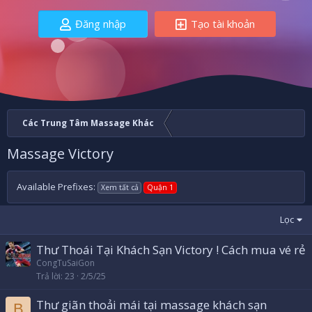
Đăng nhập
Tạo tài khoản
Các Trung Tâm Massage Khác
Massage Victory
Available Prefixes:
Xem tất cả
Quận 1
Lọc
Thư Thoái Tại Khách Sạn Victory ! Cách mua vé rẻ
CongTuSaiGon
Trả lời
23
2/5/25
Thư giãn thoải mái tại massage khách sạn
B