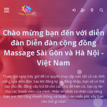
Chào mừng bạn đến với diễn
đàn Diễn đàn cộng đồng
Massage Sài Gòn và Hà Nội -
Việt Nam
Tham gia ngay bây giờ để có quyền truy cập vào tất cả các tính
năng của diễn đàn. Sau khi đăng ký và đăng nhập, bạn sẽ có thể
tạo chủ đề, đăng câu trả lời cho các chủ đề hiện có, tạo uy tín
cho các thành viên của mình, nhận tin nhắn cá nhân của riêng
bạn, v.v. Nó cũng nhanh chóng và hoàn toàn miễn phí, vậy bạn
còn chờ gì nữa?