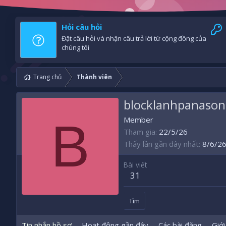
Hỏi câu hỏi
Đặt câu hỏi và nhận câu trả lời từ cộng đồng của
chúng tôi
Trang chủ
Thành viên
blocklanhpanason
B
Member
Tham gia
22/5/26
Thấy lần gần đây nhất
8/6/2
Bài viết
31
Tìm
Tin nhắn hồ sơ
Hoạt động gần đây
Các bài đăng
Giới