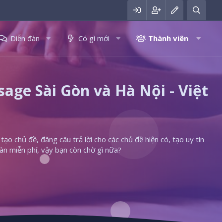
Diễn đàn
Có gì mới
Thành viên
ge Sài Gòn và Hà Nội - Việt
ạo chủ đề, đăng câu trả lời cho các chủ đề hiện có, tạo uy tín
àn miễn phí, vậy bạn còn chờ gì nữa?