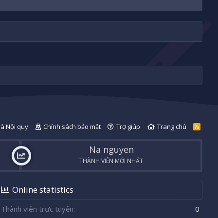
và Nội quy
Chính sách bảo mật
Trợ giúp
Trang chủ
R
S
S
Na nguyen
THÀNH VIÊN MỚI NHẤT
Online statistics
Thành viên trực tuyến
0