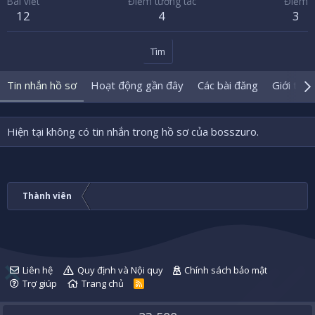
Bài viết
Điểm tương tác
Điểm
12
4
3
Tìm
Tin nhắn hồ sơ
Hoạt động gần đây
Các bài đăng
Giới thiệ
Hiện tại không có tin nhắn trong hồ sơ của bosszuro.
Thành viên
Liên hệ
Quy định và Nội quy
Chính sách bảo mật
Trợ giúp
Trang chủ
R
S
S