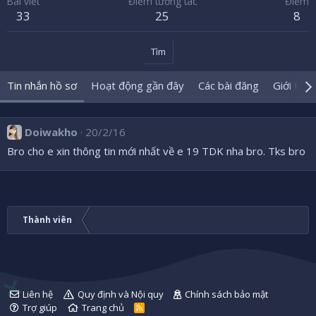
Bài viết
Điểm tương tác
Điểm
33
25
8
Tìm
Tin nhắn hồ sơ
Hoạt động gần đây
Các bài đăng
Giới thiệ
Doiwakho
20/2/16
Bro cho e xin thông tin mới nhất về e 19 TDK nha bro. Tks bro
Thành viên
Liên hệ
Quy định và Nội quy
Chính sách bảo mật
Trợ giúp
Trang chủ
R