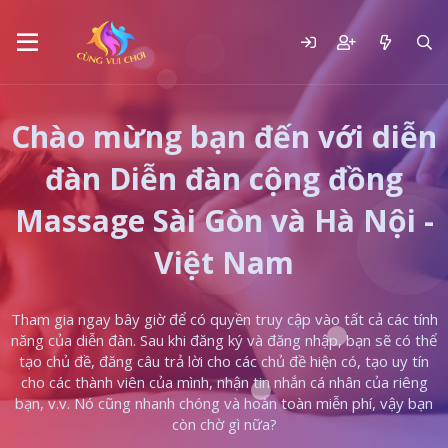
Chào mừng bạn đến với diễn
đàn Diễn đàn cộng đồng
Massage Sài Gòn và Hà Nội -
Việt Nam
Tham gia ngay bây giờ để có quyền truy cập vào tất cả các tính
năng của diễn đàn. Sau khi đăng ký và đăng nhập, bạn sẽ có thể
tạo chủ đề, đăng câu trả lời cho các chủ đề hiện có, tạo uy tín
cho các thành viên của mình, nhận tin nhắn cá nhân của riêng
bạn, v.v. Nó cũng nhanh chóng và hoàn toàn miễn phí, vậy bạn
còn chờ gì nữa?