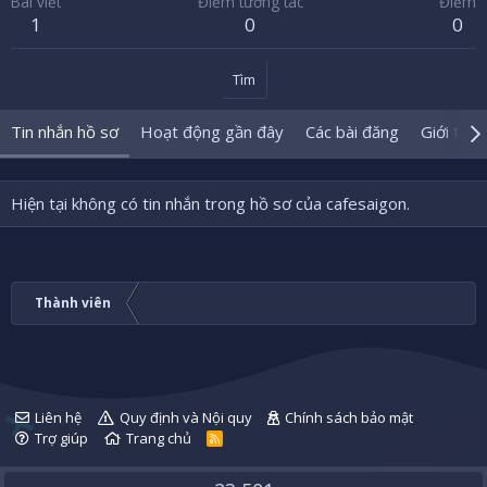
Bài viết
Điểm tương tác
Điểm
1
0
0
Tìm
Tin nhắn hồ sơ
Hoạt động gần đây
Các bài đăng
Giới thiệ
Hiện tại không có tin nhắn trong hồ sơ của cafesaigon.
Thành viên
Liên hệ
Quy định và Nội quy
Chính sách bảo mật
Trợ giúp
Trang chủ
R
S
S