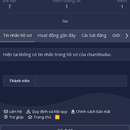
Bài viết
Điểm tương tác
Điểm
7
1
1
Tìm
Tin nhắn hồ sơ
Hoạt động gần đây
Các bài đăng
Giới thiệ
Hiện tại không có tin nhắn trong hồ sơ của chumthuduc.
Thành viên
Liên hệ
Quy định và Nội quy
Chính sách bảo mật
Trợ giúp
Trang chủ
R
S
S