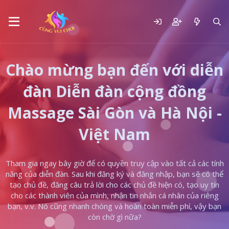
Chào mừng bạn đến với diễn
đàn Diễn đàn cộng đồng
Massage Sài Gòn và Hà Nội -
Việt Nam
Tham gia ngay bây giờ để có quyền truy cập vào tất cả các tính
năng của diễn đàn. Sau khi đăng ký và đăng nhập, bạn sẽ có thể
tạo chủ đề, đăng câu trả lời cho các chủ đề hiện có, tạo uy tín
cho các thành viên của mình, nhận tin nhắn cá nhân của riêng
bạn, v.v. Nó cũng nhanh chóng và hoàn toàn miễn phí, vậy bạn
còn chờ gì nữa?