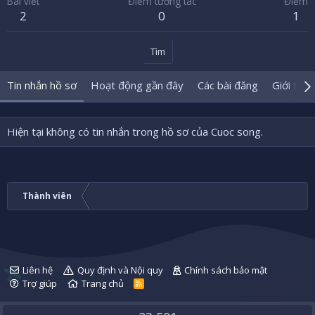
Bài viết
Điểm tương tác
Điểm
2
0
1
Tìm
Tin nhắn hồ sơ
Hoạt động gần đây
Các bài đăng
Giới thiệ
Hiện tại không có tin nhắn trong hồ sơ của Cuoc song.
Thành viên
Liên hệ
Quy định và Nội quy
Chính sách bảo mật
Trợ giúp
Trang chủ
R
S
S