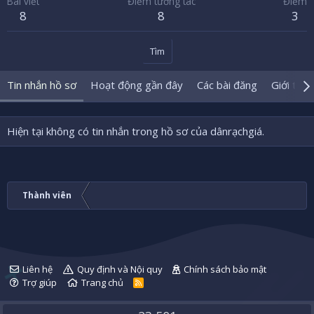
Bài viết
Điểm tương tác
Điểm
8
8
3
Tìm
Tin nhắn hồ sơ
Hoạt động gần đây
Các bài đăng
Giới thiệ
Hiện tại không có tin nhắn trong hồ sơ của dânrạchgiá.
Thành viên
Liên hệ
Quy định và Nội quy
Chính sách bảo mật
Trợ giúp
Trang chủ
R
S
S