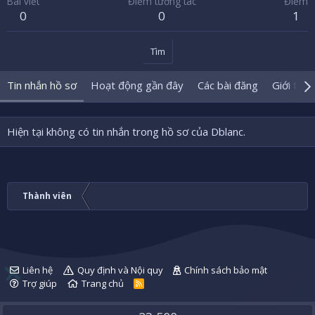
Bài viết
Điểm tương tác
Điểm
0
0
1
Tìm
Tin nhắn hồ sơ
Hoạt động gần đây
Các bài đăng
Giới thiệ
Hiện tại không có tin nhắn trong hồ sơ của Dblanc.
Thành viên
Liên hệ
Quy định và Nội quy
Chính sách bảo mật
Trợ giúp
Trang chủ
R
S
S