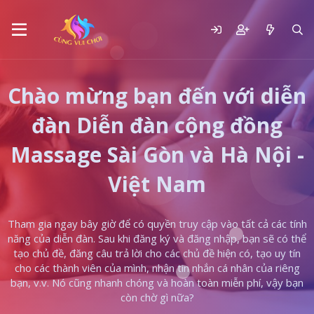
Chào mừng bạn đến với diễn
đàn Diễn đàn cộng đồng
Massage Sài Gòn và Hà Nội -
Việt Nam
Tham gia ngay bây giờ để có quyền truy cập vào tất cả các tính
năng của diễn đàn. Sau khi đăng ký và đăng nhập, bạn sẽ có thể
tạo chủ đề, đăng câu trả lời cho các chủ đề hiện có, tạo uy tín
cho các thành viên của mình, nhận tin nhắn cá nhân của riêng
bạn, v.v. Nó cũng nhanh chóng và hoàn toàn miễn phí, vậy bạn
còn chờ gì nữa?