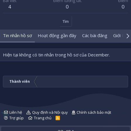
Bài viết
Điểm tương tác
Điểm
4
0
0
Tìm
Tin nhắn hồ sơ
Hoạt động gần đây
Các bài đăng
Giới thiệ
Hiện tại không có tin nhắn trong hồ sơ của December.
Thành viên
Liên hệ
Quy định và Nội quy
Chính sách bảo mật
Trợ giúp
Trang chủ
R
S
S