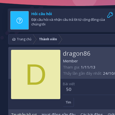
Hỏi câu hỏi
Đặt câu hỏi và nhận câu trả lời từ cộng đồng của
chúng tôi
Trang chủ
Thành viên
dragon86
D
Member
Tham gia
1/11/13
Thấy lần gần đây nhất
24/10
Bài viết
50
Tìm
Tin nhắn hồ sơ
Hoạt động gần đây
Các bài đăng
Giới