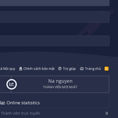
và Nội quy
Chính sách bảo mật
Trợ giúp
Trang chủ
R
S
S
Na nguyen
THÀNH VIÊN MỚI NHẤT
Online statistics
Thành viên trực tuyến
0