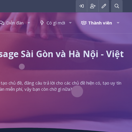
Diễn đàn
Có gì mới
Thành viên
ge Sài Gòn và Hà Nội - Việt
ạo chủ đề, đăng câu trả lời cho các chủ đề hiện có, tạo uy tín
àn miễn phí, vậy bạn còn chờ gì nữa?