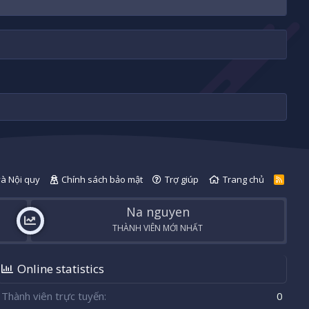
và Nội quy
Chính sách bảo mật
Trợ giúp
Trang chủ
R
S
S
Na nguyen
THÀNH VIÊN MỚI NHẤT
Online statistics
Thành viên trực tuyến
0