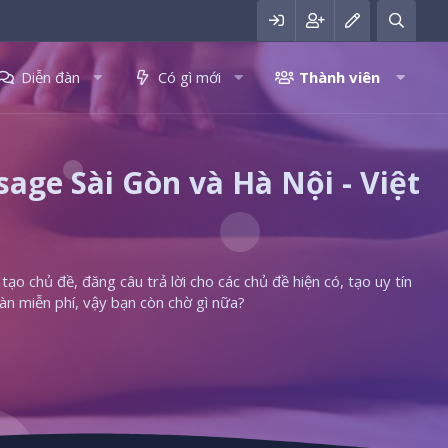
Diễn đàn
Có gì mới
Thành viên
ge Sài Gòn và Hà Nội - Việt
ạo chủ đề, đăng câu trả lời cho các chủ đề hiện có, tạo uy tín
àn miễn phí, vậy bạn còn chờ gì nữa?