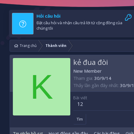
Hỏi câu hỏi
Đặt câu hỏi và nhận câu trả lời từ cộng đồng của
chúng tôi
Trang chủ
Thành viên
kẻ đua đòi
K
New Member
Tham gia
30/9/14
Thấy lần gần đây nhất
30/9/
Bài viết
12
Tìm
Tin nhắn hồ sơ
Hoạt động gần đây
Các bài đăng
Giới