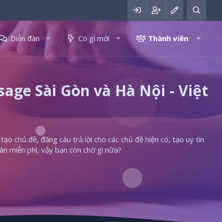
Diễn đàn
Có gì mới
Thành viên
ge Sài Gòn và Hà Nội - Việt
ạo chủ đề, đăng câu trả lời cho các chủ đề hiện có, tạo uy tín
àn miễn phí, vậy bạn còn chờ gì nữa?