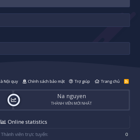
và Nội quy
Chính sách bảo mật
Trợ giúp
Trang chủ
R
S
S
Na nguyen
THÀNH VIÊN MỚI NHẤT
Online statistics
Thành viên trực tuyến
0