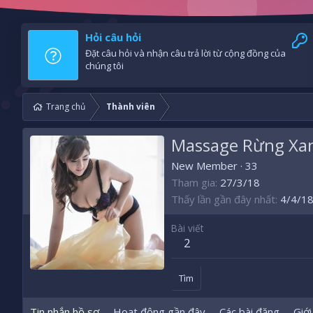
Hỏi câu hỏi
Đặt câu hỏi và nhận câu trả lời từ cộng đồng của
chúng tôi
Trang chủ
Thành viên
Massage Rừng Xa
New Member
·
33
Tham gia
27/3/18
Thấy lần gần đây nhất
4/4/1
Bài viết
2
Tìm
Tin nhắn hồ sơ
Hoạt động gần đây
Các bài đăng
Giới