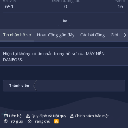
Bài viết
Điểm tương tác
Điểm
651
0
16
Tìm
Tin nhắn hồ sơ
Hoạt động gần đây
Các bài đăng
Giới thiệ
Hiện tại không có tin nhắn trong hồ sơ của MÁY NÉN
DANFOSS.
Thành viên
Liên hệ
Quy định và Nội quy
Chính sách bảo mật
Trợ giúp
Trang chủ
R
S