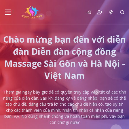
Chào mừng bạn đến với diễn
đàn Diễn đàn cộng đồng
Massage Sài Gòn và Hà Nội -
Việt Nam
Tham gia ngay bây giờ để có quyền truy cập vào tất cả các tính
năng của diễn đàn. Sau khi đăng ký và đăng nhập, bạn sẽ có thể
tạo chủ đề, đăng câu trả lời cho các chủ đề hiện có, tạo uy tín
cho các thành viên của mình, nhận tin nhắn cá nhân của riêng
bạn, v.v. Nó cũng nhanh chóng và hoàn toàn miễn phí, vậy bạn
còn chờ gì nữa?