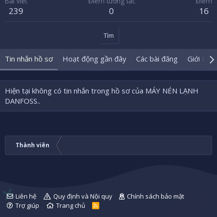
Bài viết
Điểm tương tác
Điểm
239
0
16
Tìm
Tin nhắn hồ sơ
Hoạt động gần đây
Các bài đăng
Giới thiệ
Hiện tại không có tin nhắn trong hồ sơ của MÁY NÉN LẠNH
DANFOSS..
Thành viên
Liên hệ
Quy định và Nội quy
Chính sách bảo mật
Trợ giúp
Trang chủ
R
S