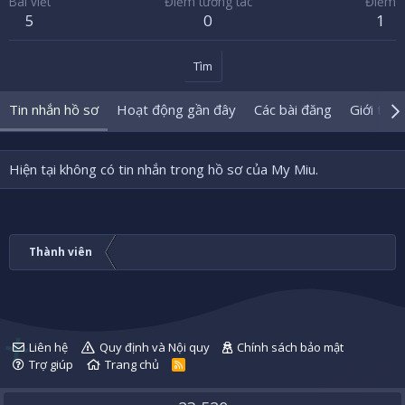
Bài viết
Điểm tương tác
Điểm
5
0
1
Tìm
Tin nhắn hồ sơ
Hoạt động gần đây
Các bài đăng
Giới thiệ
Hiện tại không có tin nhắn trong hồ sơ của My Miu.
Thành viên
Liên hệ
Quy định và Nội quy
Chính sách bảo mật
Trợ giúp
Trang chủ
R
S
S