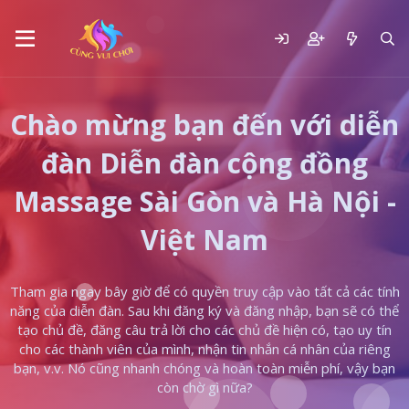
Chào mừng bạn đến với diễn
đàn Diễn đàn cộng đồng
Massage Sài Gòn và Hà Nội -
Việt Nam
Tham gia ngay bây giờ để có quyền truy cập vào tất cả các tính
năng của diễn đàn. Sau khi đăng ký và đăng nhập, bạn sẽ có thể
tạo chủ đề, đăng câu trả lời cho các chủ đề hiện có, tạo uy tín
cho các thành viên của mình, nhận tin nhắn cá nhân của riêng
bạn, v.v. Nó cũng nhanh chóng và hoàn toàn miễn phí, vậy bạn
còn chờ gì nữa?