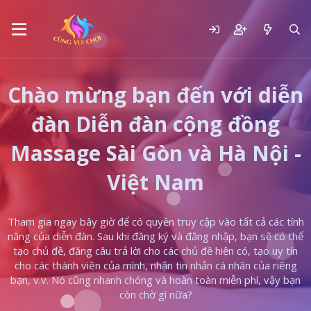
Chào mừng bạn đến với diễn
đàn Diễn đàn cộng đồng
Massage Sài Gòn và Hà Nội -
Việt Nam
Tham gia ngay bây giờ để có quyền truy cập vào tất cả các tính
năng của diễn đàn. Sau khi đăng ký và đăng nhập, bạn sẽ có thể
tạo chủ đề, đăng câu trả lời cho các chủ đề hiện có, tạo uy tín
cho các thành viên của mình, nhận tin nhắn cá nhân của riêng
bạn, v.v. Nó cũng nhanh chóng và hoàn toàn miễn phí, vậy bạn
còn chờ gì nữa?