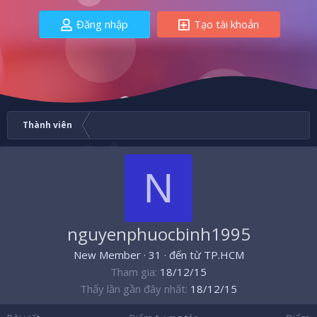
Đăng nhập
Tạo tài khoản
Thành viên
N
nguyenphuocbinh1995
New Member
·
31
·
đến từ
TP.HCM
Tham gia
18/12/15
Thấy lần gần đây nhất
18/12/15