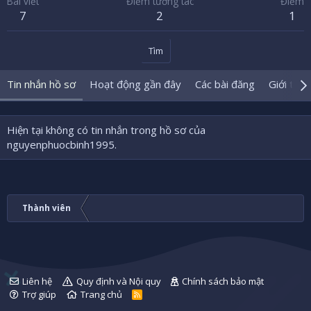
Bài viết
Điểm tương tác
Điểm
7
2
1
Tìm
Tin nhắn hồ sơ
Hoạt động gần đây
Các bài đăng
Giới thiệ
Hiện tại không có tin nhắn trong hồ sơ của
nguyenphuocbinh1995.
Thành viên
Liên hệ
Quy định và Nội quy
Chính sách bảo mật
Trợ giúp
Trang chủ
R
S