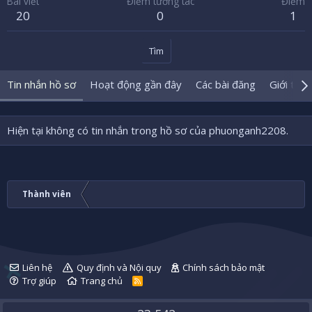
Bài viết
Điểm tương tác
Điểm
20
0
1
Tìm
Tin nhắn hồ sơ
Hoạt động gần đây
Các bài đăng
Giới thiệ
Hiện tại không có tin nhắn trong hồ sơ của phuonganh2208.
Thành viên
Liên hệ
Quy định và Nội quy
Chính sách bảo mật
Trợ giúp
Trang chủ
R
S
S