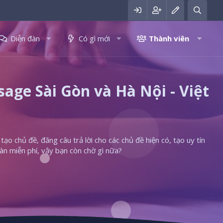
Diễn đàn
Có gì mới
Thành viên
ge Sài Gòn và Hà Nội - Việt
ạo chủ đề, đăng câu trả lời cho các chủ đề hiện có, tạo uy tín
àn miễn phí, vậy bạn còn chờ gì nữa?