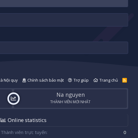
và Nội quy
Chính sách bảo mật
Trợ giúp
Trang chủ
R
S
S
Na nguyen
THÀNH VIÊN MỚI NHẤT
Online statistics
Thành viên trực tuyến
0