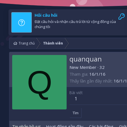
Hỏi câu hỏi
Đặt câu hỏi và nhận câu trả lời từ cộng đồng của
chúng tôi
Trang chủ
Thành viên
quanquan
Q
New Member
·
32
Tham gia
16/1/16
Thấy lần gần đây nhất
16/1/
Bài viết
1
Tìm
Tin nhắn hồ sơ
Hoạt động gần đây
Các bài đăng
Giới