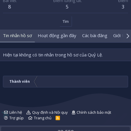
Bài viết
Điểm tương tác
Điểm
8
5
3
Tìm
Tin nhắn hồ sơ
Hoạt động gần đây
Các bài đăng
Giới thiệ
Hiện tại không có tin nhắn trong hồ sơ của Quỷ Lệ.
Thành viên
Liên hệ
Quy định và Nội quy
Chính sách bảo mật
Trợ giúp
Trang chủ
R
S
S