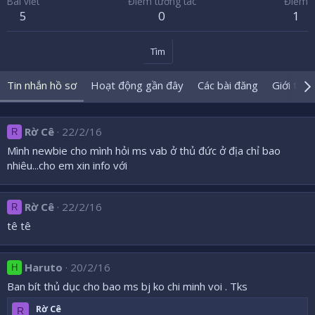
Bài viết
Điểm tương tác
Điểm
5
0
1
Tìm
Tin nhắn hồ sơ
Hoạt động gần đây
Các bài đăng
Giới thiệ
Rờ Cê
22/2/16
R
Mình newbie cho mình hỏi ms vab ở thủ đức ở địa chỉ bao
nhiêu...cho em xin info với
Rờ Cê
22/2/16
R
tê tê
Haruto
20/2/16
H
Ban bít thủ dục cho bao ms bj ko chi minh voi . Tks
Rờ Cê
R