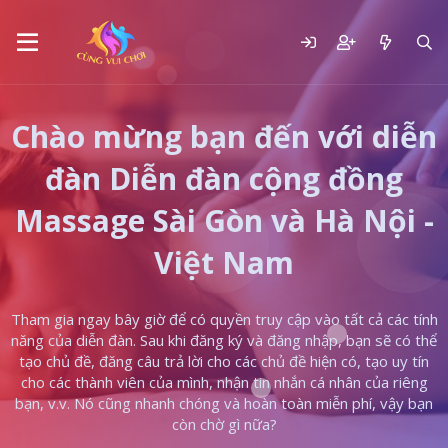
Chào mừng bạn đến với diễn
đàn Diễn đàn cộng đồng
Massage Sài Gòn và Hà Nội -
Việt Nam
Tham gia ngay bây giờ để có quyền truy cập vào tất cả các tính
năng của diễn đàn. Sau khi đăng ký và đăng nhập, bạn sẽ có thể
tạo chủ đề, đăng câu trả lời cho các chủ đề hiện có, tạo uy tín
cho các thành viên của mình, nhận tin nhắn cá nhân của riêng
bạn, v.v. Nó cũng nhanh chóng và hoàn toàn miễn phí, vậy bạn
còn chờ gì nữa?