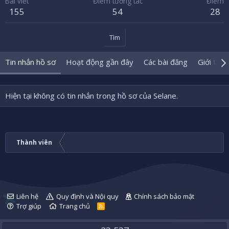
Bài viết
Điểm tương tác
Điểm
155
54
28
Tìm
Tin nhắn hồ sơ
Hoạt động gần đây
Các bài đăng
Giới thiệ
Hiện tại không có tin nhắn trong hồ sơ của Selane.
Thành viên
Liên hệ
Quy định và Nội quy
Chính sách bảo mật
Trợ giúp
Trang chủ
R
S
S