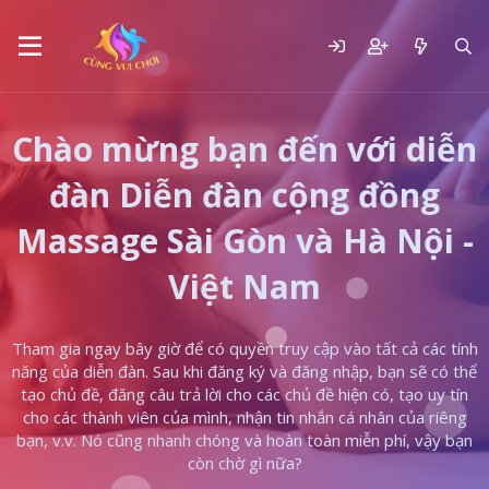
Chào mừng bạn đến với diễn
đàn Diễn đàn cộng đồng
Massage Sài Gòn và Hà Nội -
Việt Nam
Tham gia ngay bây giờ để có quyền truy cập vào tất cả các tính
năng của diễn đàn. Sau khi đăng ký và đăng nhập, bạn sẽ có thể
tạo chủ đề, đăng câu trả lời cho các chủ đề hiện có, tạo uy tín
cho các thành viên của mình, nhận tin nhắn cá nhân của riêng
bạn, v.v. Nó cũng nhanh chóng và hoàn toàn miễn phí, vậy bạn
còn chờ gì nữa?