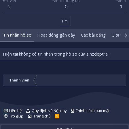
Bài viết
Điểm tương tác
Điểm
2
0
1
Tìm
Tin nhắn hồ sơ
Hoạt động gần đây
Các bài đăng
Giới thiệ
Hiện tại không có tin nhắn trong hồ sơ của sinzdeptrai.
Thành viên
Liên hệ
Quy định và Nội quy
Chính sách bảo mật
Trợ giúp
Trang chủ
R
S
S