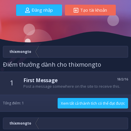
Đăng nhập
Tạo tài khoản
thixmongto
Điểm thưởng dành cho thixmongto
First Message
18/2/16
1
Post a message somewhere on the site to receive this.
Tổng điểm: 1
Xem tất cả thành tích có thể đạt được
thixmongto