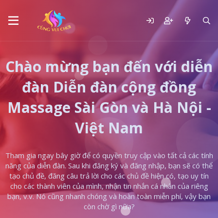
Chào mừng bạn đến với diễn
đàn Diễn đàn cộng đồng
Massage Sài Gòn và Hà Nội -
Việt Nam
Tham gia ngay bây giờ để có quyền truy cập vào tất cả các tính
năng của diễn đàn. Sau khi đăng ký và đăng nhập, bạn sẽ có thể
tạo chủ đề, đăng câu trả lời cho các chủ đề hiện có, tạo uy tín
cho các thành viên của mình, nhận tin nhắn cá nhân của riêng
bạn, v.v. Nó cũng nhanh chóng và hoàn toàn miễn phí, vậy bạn
còn chờ gì nữa?