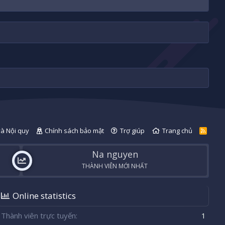
và Nội quy
Chính sách bảo mật
Trợ giúp
Trang chủ
R
S
S
Na nguyen
THÀNH VIÊN MỚI NHẤT
Online statistics
Thành viên trực tuyến
1