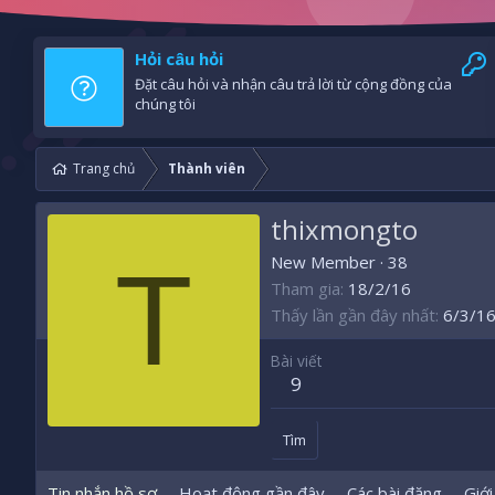
Hỏi câu hỏi
Đặt câu hỏi và nhận câu trả lời từ cộng đồng của
chúng tôi
Trang chủ
Thành viên
thixmongto
T
New Member
·
38
Tham gia
18/2/16
Thấy lần gần đây nhất
6/3/1
Bài viết
9
Tìm
Tin nhắn hồ sơ
Hoạt động gần đây
Các bài đăng
Giới