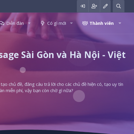
Diễn đàn
Có gì mới
Thành viên
ge Sài Gòn và Hà Nội - Việt
ạo chủ đề, đăng câu trả lời cho các chủ đề hiện có, tạo uy tín
àn miễn phí, vậy bạn còn chờ gì nữa?