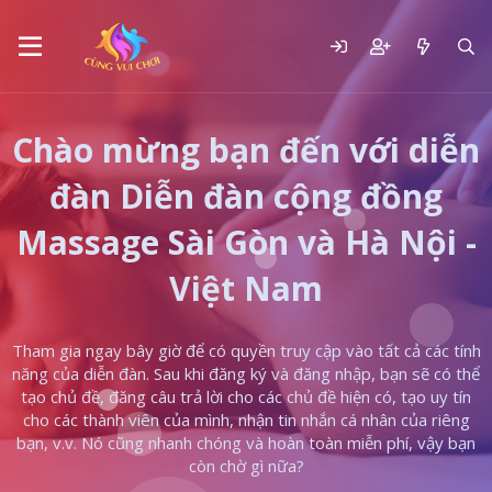
Chào mừng bạn đến với diễn
đàn Diễn đàn cộng đồng
Massage Sài Gòn và Hà Nội -
Việt Nam
Tham gia ngay bây giờ để có quyền truy cập vào tất cả các tính
năng của diễn đàn. Sau khi đăng ký và đăng nhập, bạn sẽ có thể
tạo chủ đề, đăng câu trả lời cho các chủ đề hiện có, tạo uy tín
cho các thành viên của mình, nhận tin nhắn cá nhân của riêng
bạn, v.v. Nó cũng nhanh chóng và hoàn toàn miễn phí, vậy bạn
còn chờ gì nữa?