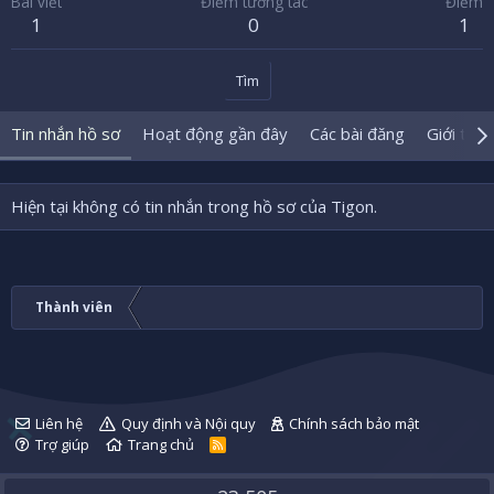
Bài viết
Điểm tương tác
Điểm
1
0
1
Tìm
Tin nhắn hồ sơ
Hoạt động gần đây
Các bài đăng
Giới thiệ
Hiện tại không có tin nhắn trong hồ sơ của Tigon.
Thành viên
Liên hệ
Quy định và Nội quy
Chính sách bảo mật
Trợ giúp
Trang chủ
R
S
S