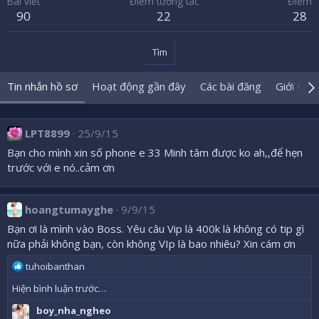
Bài viết
Điểm tương tác
Điểm
90
22
28
Tìm
Tin nhắn hồ sơ
Hoạt động gần đây
Các bài đăng
Giới thiệ
LPT8899
25/9/15
Bạn cho mình xin số phone e 33 Minh tâm được ko ah,,để hẹn
trước với e nó..cảm ơn
hoangtumayghe
9/9/15
Bạn ơi là mình vào Boss. Yêu câu Vip là 400k là không có tip gì
nữa phải không bạn, còn không VIp là bao nhiêu? Xin cám ơn
R
tuhoibanthan
e
Hiện bình luận trước…
a
c
boy_nha_ngheo
t