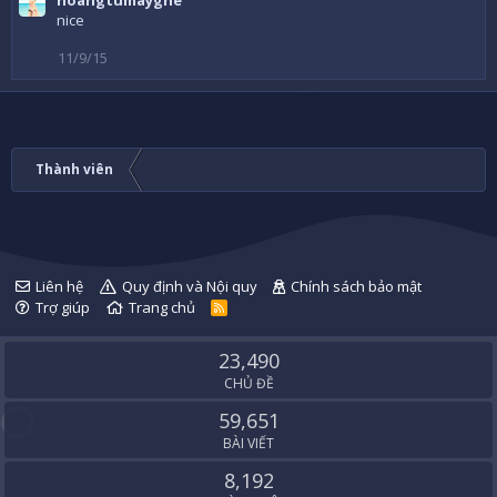
hoangtumayghe
nice
11/9/15
Thành viên
Liên hệ
Quy định và Nội quy
Chính sách bảo mật
Trợ giúp
Trang chủ
R
S
S
23,490
CHỦ ĐỀ
59,651
BÀI VIẾT
8,192