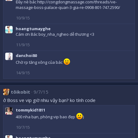
Đầy nè bác
http://congdongmassage.com/threads/ve-
i
massage-boss-palace-quan-3-gia-re-0908-801-747.2590/
o
n
10/9/15
s
:
hoangtumayghe
Cám ơn Bác boy_nha_ngheo dễ thương <3
11/9/15
danchoi80
Chờ rp tăng xông của bác
14/9/15
tôikobit
9/7/15
ở Boss ve vip giờ nhiu vậy bạn? ko tính code
tommykid1811
400 nha bạn, phòng vip bao đẹp
)
10/7/15